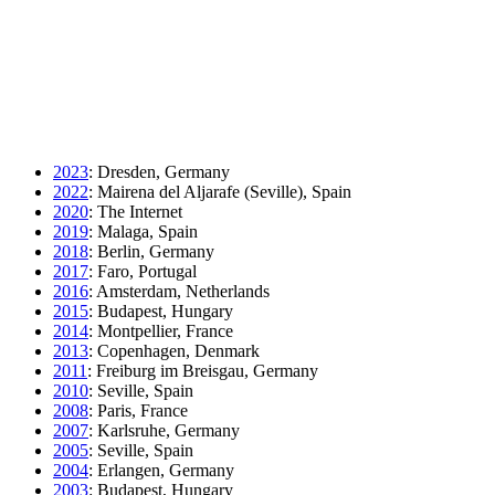
2023
: Dresden, Germany
2022
: Mairena del Aljarafe (Seville), Spain
2020
: The Internet
2019
: Malaga, Spain
2018
: Berlin, Germany
2017
: Faro, Portugal
2016
: Amsterdam, Netherlands
2015
: Budapest, Hungary
2014
: Montpellier, France
2013
: Copenhagen, Denmark
2011
: Freiburg im Breisgau, Germany
2010
: Seville, Spain
2008
: Paris, France
2007
: Karlsruhe, Germany
2005
: Seville, Spain
2004
: Erlangen, Germany
2003
: Budapest, Hungary